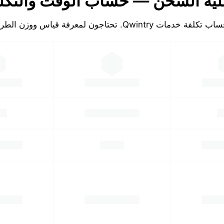
ية الشحن — حساب الوقت والتكل
تكلفة خدمات Qwintry. تحتاجون لمعرفة قياس ووزن الطرد!