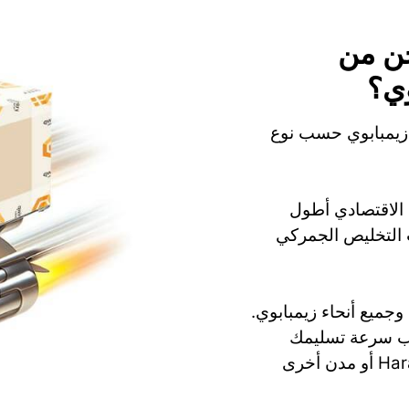
ن من
وي؟
 زيمبابوي حسب نوع
 بينما الشحن الاقتصادي أطول
راءات التخليص الجمركي
تقدم Qwintry الشحن إلى Harare, Bulawayo وجميع أنحاء زيمبابوي.
سب سرعة تسليمك
وميزانيتك. الشحن من الولايات المتحدة إلى Harare أو مدن أخرى