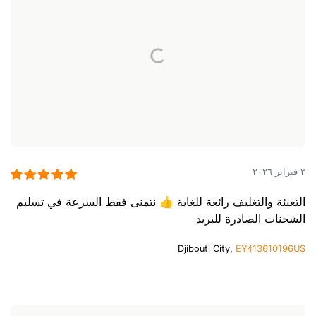
٣ فبراير ٢٠٢٦
التعبئة والتغليف رائعة للغاية 👍 نتمنى فقط السرعة في تسليم
الشحنات الصادرة للبريد
Djibouti City,
EY413610196US