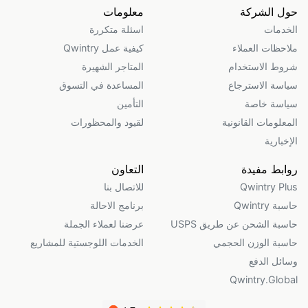
حول الشركة
معلومات
الخدمات
اسئلة متكررة
ملاحظات العملاء
كيفية عمل Qwintry
شروط الاستخدام
المتاجر الشهيرة
سياسة الاسترجاع
المساعدة في التسوق
سياسة خاصة
التأمين
المعلومات القانونية
لقيود والمحظورات
الإخبارية
روابط مفيدة
التعاون
Qwintry Plus
للاتصال بنا
حاسبة Qwintry
برنامج الاحالة
حاسبة الشحن عن طريق USPS
عرضنا لعملاء الجملة
حاسبة الوزن الحجمي
الخدمات اللوجستية للمشاريع
وسائل الدفع
Qwintry.Global