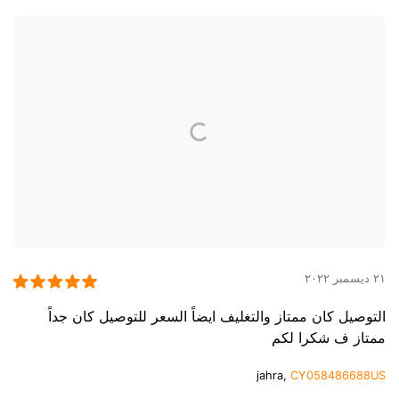
٢١ ديسمبر ٢٠٢٢
التوصيل كان ممتاز والتغليف ايضاً السعر للتوصيل كان جداً
ممتاز ف شكرا لكم
jahra,
CY058486688US