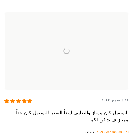
٢١ ديسمبر ٢٠٢٢
التوصيل كان ممتاز والتغليف ايضاً السعر للتوصيل كان جداً
ممتاز ف شكرا لكم
jahra,
CY058486688US