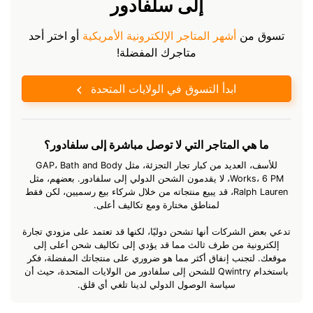
إلى سلفادور
تسوق من
أشهر المتاجر الإلكترونية الأمريكية
أو اختر أحد
متاجرك المفضلة!
ابدأ التسوق في الولايات المتحدة
ما هي المتاجر التي لا توصل مباشرة إلى سلفادور؟
للأسف، العديد من كبار تجار التجزئة، مثل GAP، Bath and Body
Works، 6 PM، لا يقدمون الشحن الدولي إلى سلفادور. بعضهم، مثل
Ralph Lauren، قد يبيع منتجاته من خلال شركاء بيع رسميين، لكن فقط
لمناطق مختارة ومع تكاليف أعلى.
تدعي بعض الشركات أنها تشحن دوليًا، لكنها قد تعتمد على مزودي تجارة
إلكترونية من طرف ثالث مما قد يؤدي إلى تكاليف شحن أعلى إلى
موقعك. لتجنب إنفاق أكثر مما هو ضروري على منتجاتك المفضلة، فكر
باستخدام Qwintry للشحن إلى سلفادور من الولايات المتحدة، حيث أن
سياسة الوصول الدولي لدينا تلغي أي قلق.