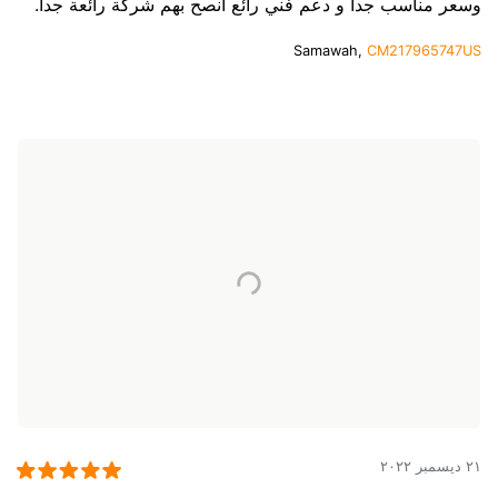
وسعر مناسب جدا و دعم فني رائع انصح بهم شركة رائعة جدا.
Samawah,
CM217965747US
٢١ ديسمبر ٢٠٢٢