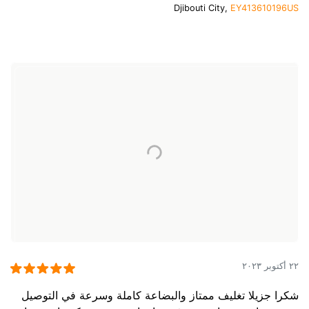
Djibouti City,
EY413610196US
٢٢ أكتوبر ٢٠٢٣
شكرا جزيلا تغليف ممتاز والبضاعة كاملة وسرعة في التوصيل