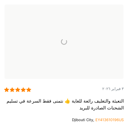
٣ فبراير ٢٠٢٦
التعبئة والتغليف رائعة للغاية 👍 نتمنى فقط السرعة في تسليم
الشحنات الصادرة للبريد
Djibouti City,
EY413610196US