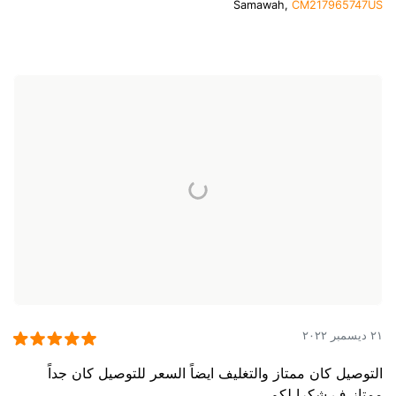
Samawah,
CM217965747US
٢١ ديسمبر ٢٠٢٢
التوصيل كان ممتاز والتغليف ايضاً السعر للتوصيل كان جداً
ممتاز ف شكرا لكم