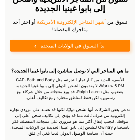
إلى بابوا غينيا الجديدة
تسوق من
أشهر المتاجر الإلكترونية الأمريكية
أو اختر أحد
متاجرك المفضلة!
ابدأ التسوق في الولايات المتحدة
ما هي المتاجر التي لا توصل مباشرة إلى بابوا غينيا الجديدة؟
للأسف، العديد من كبار تجار التجزئة، مثل GAP، Bath and Body
Works، 6 PM، لا يقدمون الشحن الدولي إلى بابوا غينيا الجديدة.
بعضهم، مثل Ralph Lauren، قد يبيع منتجاته من خلال شركاء بيع
رسميين، لكن فقط لمناطق مختارة ومع تكاليف أعلى.
تدعي بعض الشركات أنها تشحن دوليًا، لكنها قد تعتمد على مزودي تجارة
إلكترونية من طرف ثالث مما قد يؤدي إلى تكاليف شحن أعلى إلى
موقعك. لتجنب إنفاق أكثر مما هو ضروري على منتجاتك المفضلة، فكر
باستخدام Qwintry للشحن إلى بابوا غينيا الجديدة من الولايات المتحدة،
حيث أن سياسة الوصول الدولي لدينا تلغي أي قلق.