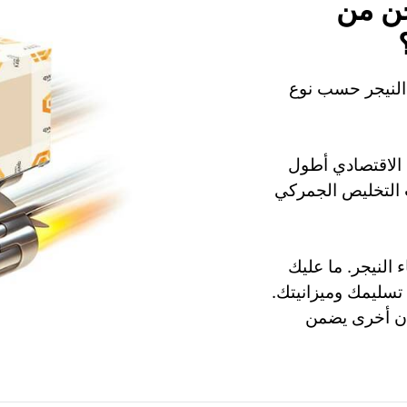
ن من
 النيجر حسب نوع
 بينما الشحن الاقتصادي أطول
راءات التخليص الجمركي
Niame, وجميع أنحاء النيجر. ما عليك
تسليمك وميزانيتك.
ات المتحدة إلى Niamey أو مدن أخرى يضمن