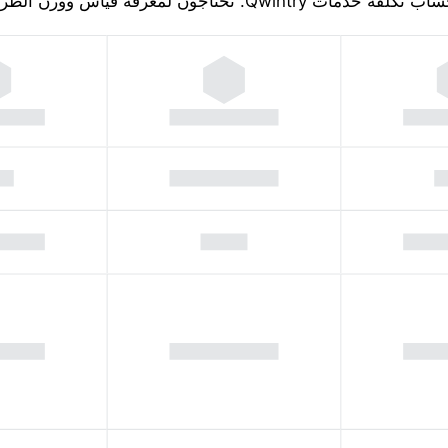
تكلفة خدمات Qwintry. تحتاجون لمعرفة قياس ووزن الطرد!