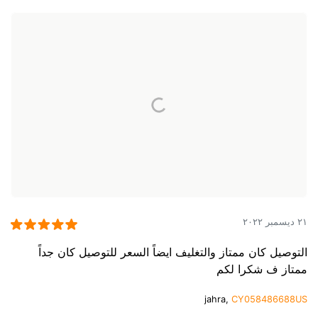
٢١ ديسمبر ٢٠٢٢
التوصيل كان ممتاز والتغليف ايضاً السعر للتوصيل كان جداً
ممتاز ف شكرا لكم
jahra,
CY058486688US