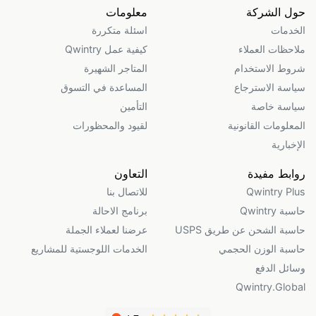
حول الشركة
معلومات
الخدمات
اسئلة متكررة
ملاحظات العملاء
كيفية عمل Qwintry
شروط الاستخدام
المتاجر الشهيرة
سياسة الاسترجاع
المساعدة في التسوق
سياسة خاصة
التأمين
المعلومات القانونية
لقيود والمحظورات
الإخبارية
روابط مفيدة
التعاون
Qwintry Plus
للاتصال بنا
حاسبة Qwintry
برنامج الاحالة
حاسبة الشحن عن طريق USPS
عرضنا لعملاء الجملة
حاسبة الوزن الحجمي
الخدمات اللوجستية للمشاريع
وسائل الدفع
Qwintry.Global