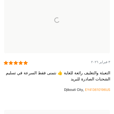
٣ فبراير ٢٠٢٦
التعبئة والتغليف رائعة للغاية 👍 نتمنى فقط السرعة في تسليم
الشحنات الصادرة للبريد
Djibouti City,
EY413610196US