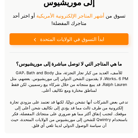
إلى موريشيوس
تسوق من
أشهر المتاجر الإلكترونية الأمريكية
أو اختر أحد
متاجرك المفضلة!
ابدأ التسوق في الولايات المتحدة
ما هي المتاجر التي لا توصل مباشرة إلى موريشيوس؟
للأسف، العديد من كبار تجار التجزئة، مثل GAP، Bath and Body
Works، 6 PM، لا يقدمون الشحن الدولي إلى موريشيوس. بعضهم، مثل
Ralph Lauren، قد يبيع منتجاته من خلال شركاء بيع رسميين، لكن فقط
لمناطق مختارة ومع تكاليف أعلى.
تدعي بعض الشركات أنها تشحن دوليًا، لكنها قد تعتمد على مزودي تجارة
إلكترونية من طرف ثالث مما قد يؤدي إلى تكاليف شحن أعلى إلى
موقعك. لتجنب إنفاق أكثر مما هو ضروري على منتجاتك المفضلة، فكر
باستخدام Qwintry للشحن إلى موريشيوس من الولايات المتحدة، حيث
أن سياسة الوصول الدولي لدينا تلغي أي قلق.