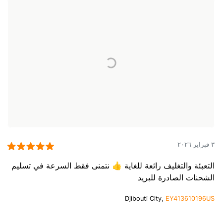
٣ فبراير ٢٠٢٦
التعبئة والتغليف رائعة للغاية 👍 نتمنى فقط السرعة في تسليم
الشحنات الصادرة للبريد
Djibouti City,
EY413610196US