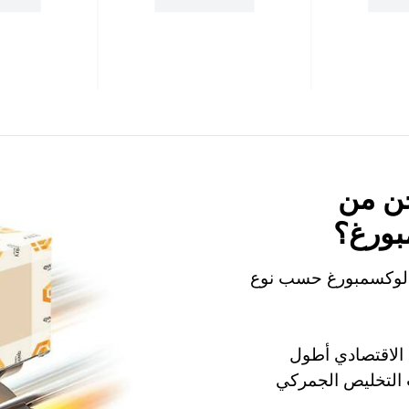
ن من
بورغ؟
ى لوكسمبورغ حسب نوع
 بينما الشحن الاقتصادي أطول
راءات التخليص الجمركي