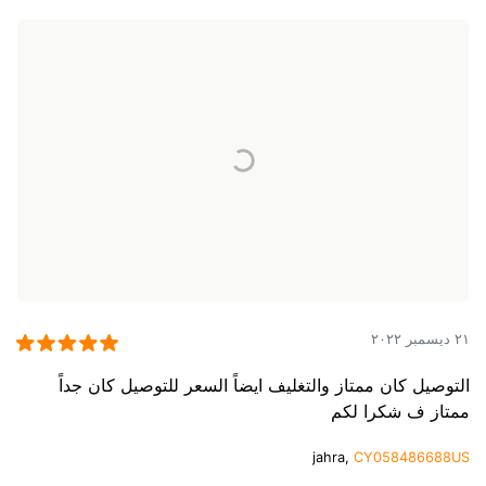
٢١ ديسمبر ٢٠٢٢
التوصيل كان ممتاز والتغليف ايضاً السعر للتوصيل كان جداً
ممتاز ف شكرا لكم
jahra,
CY058486688US