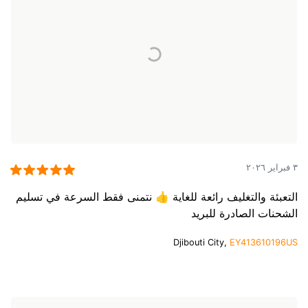
٣ فبراير ٢٠٢٦
التعبئة والتغليف رائعة للغاية 👍 نتمنى فقط السرعة في تسليم
الشحنات الصادرة للبريد
Djibouti City,
EY413610196US