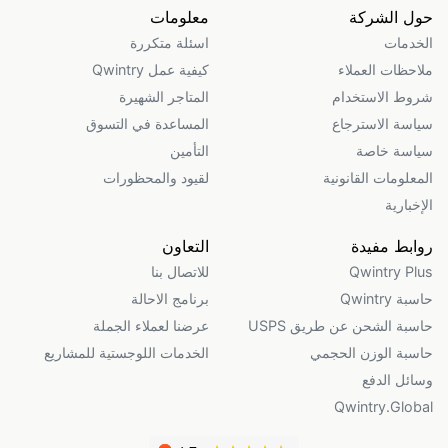
حول الشركة
معلومات
الخدمات
اسئلة متكررة
ملاحظات العملاء
كيفية عمل Qwintry
شروط الاستخدام
المتاجر الشهيرة
سياسة الاسترجاع
المساعدة في التسوق
سياسة خاصة
التأمين
المعلومات القانونية
لقيود والمحظورات
الإخبارية
روابط مفيدة
التعاون
Qwintry Plus
للاتصال بنا
حاسبة Qwintry
برنامج الاحالة
حاسبة الشحن عن طريق USPS
عرضنا لعملاء الجملة
حاسبة الوزن الحجمي
الخدمات اللوجستية للمشاريع
وسائل الدفع
Qwintry.Global