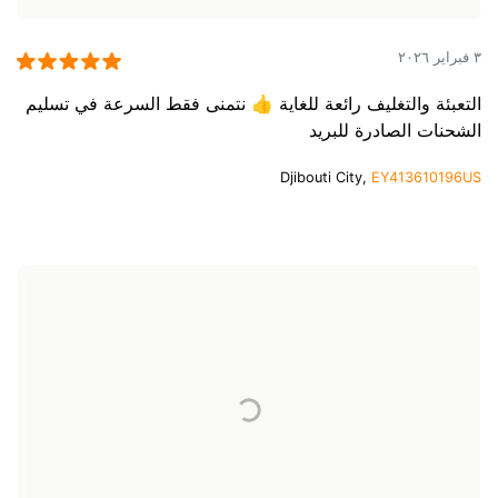
٣ فبراير ٢٠٢٦
التعبئة والتغليف رائعة للغاية 👍 نتمنى فقط السرعة في تسليم
الشحنات الصادرة للبريد
Djibouti City,
EY413610196US