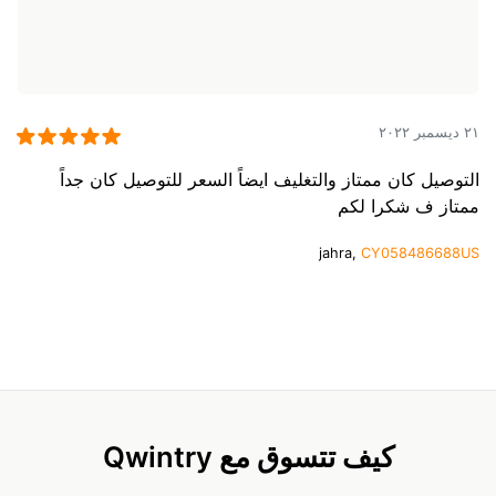
٢١ ديسمبر ٢٠٢٢
التوصيل كان ممتاز والتغليف ايضاً السعر للتوصيل كان جداً
ممتاز ف شكرا لكم
jahra,
CY058486688US
كيف تتسوق مع Qwintry