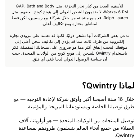
للأسف، العديد من كبار تجار التجزئة، مثل GAP، Bath and Body
Works، 6 PM، لا يقدمون الشحن الدولي إلى هونج كونج. بعضهم، مثل
Ralph Lauren، قد يبيع منتجاته من خلال شركاء بيع رسميين، لكن فقط
لمناطق مختارة ومع تكاليف أعلى.
تدعي بعض الشركات أنها تشحن دوليًا، لكنها قد تعتمد على مزودي تجارة
إلكترونية من طرف ثالث مما قد يؤدي إلى تكاليف شحن أعلى إلى
موقعك. لتجنب إنفاق أكثر مما هو ضروري على منتجاتك المفضلة، فكر
باستخدام Qwintry للشحن إلى هونج كونج من الولايات المتحدة، حيث
أن سياسة الوصول الدولي لدينا تلغي أي قلق.
لماذا Qwintry؟
خلال 16 سنة أصبحنا أكبر وأوثق شركة لإعادة التوجيه — مع
طرق توصيلنا الخاصة ومستودعاتنا المريحة والمؤتمتة.
توصيل المنتجات من الولايات المتحدة — هو أولويتنا، آلاف
العملاء من جميع أنحاء العالم يتسلمون طرودهم بمساعدة
Qwintry.