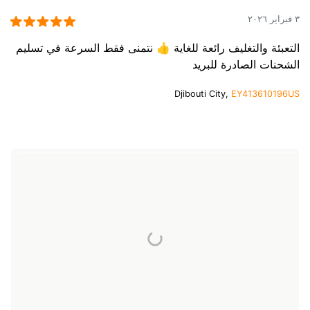
٣ فبراير ٢٠٢٦
التعبئة والتغليف رائعة للغاية 👍 نتمنى فقط السرعة في تسليم
الشحنات الصادرة للبريد
Djibouti City,
EY413610196US