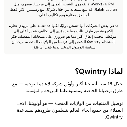
Works، 6 PM، لا يقدمون الشحن الدولي إلى فرنسا. بعضهم، مثل
Ralph Lauren، قد يبيع منتجاته من خلال شركاء بيع رسميين، لكن فقط
لمناطق مختارة ومع تكاليف أعلى.
تدعي بعض الشركات أنها تشحن دوليًا، لكنها قد تعتمد على مزودي تجارة
إلكترونية من طرف ثالث مما قد يؤدي إلى تكاليف شحن أعلى إلى
موقعك. لتجنب إنفاق أكثر مما هو ضروري على منتجاتك المفضلة، فكر
باستخدام Qwintry للشحن إلى فرنسا من الولايات المتحدة، حيث أن
سياسة الوصول الدولي لدينا تلغي أي قلق.
لماذا Qwintry؟
خلال 16 سنة أصبحنا أكبر وأوثق شركة لإعادة التوجيه — مع
طرق توصيلنا الخاصة ومستودعاتنا المريحة والمؤتمتة.
توصيل المنتجات من الولايات المتحدة — هو أولويتنا، آلاف
العملاء من جميع أنحاء العالم يتسلمون طرودهم بمساعدة
Qwintry.