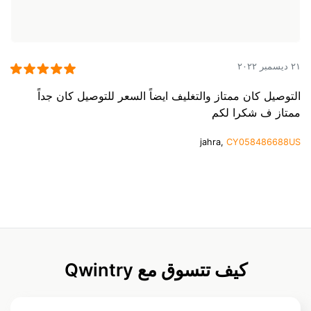
٢١ ديسمبر ٢٠٢٢
التوصيل كان ممتاز والتغليف ايضاً السعر للتوصيل كان جداً
ممتاز ف شكرا لكم
jahra,
CY058486688US
كيف تتسوق مع Qwintry