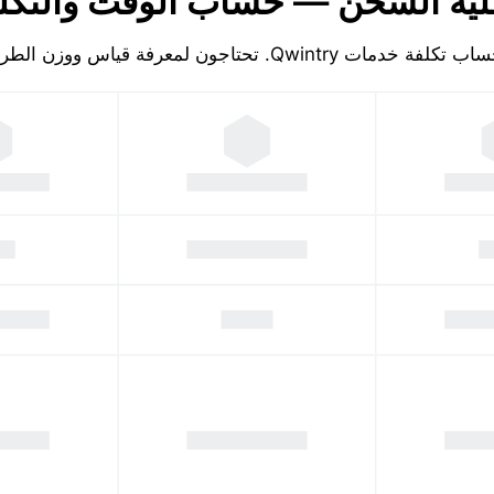
ية الشحن — حساب الوقت والتكل
تكلفة خدمات Qwintry. تحتاجون لمعرفة قياس ووزن الطرد!