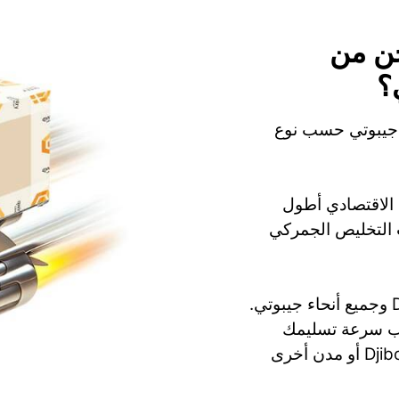
ن من
؟
ى جيبوتي حسب نوع
 بينما الشحن الاقتصادي أطول
راءات التخليص الجمركي
تقدم Qwintry الشحن إلى Djibouti, Ali Sabieh وجميع أنحاء جيبوتي.
سب سرعة تسليمك
وميزانيتك. الشحن من الولايات المتحدة إلى Djibouti أو مدن أخرى