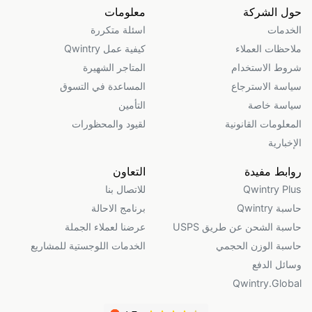
حول الشركة
معلومات
الخدمات
اسئلة متكررة
ملاحظات العملاء
كيفية عمل Qwintry
شروط الاستخدام
المتاجر الشهيرة
سياسة الاسترجاع
المساعدة في التسوق
سياسة خاصة
التأمين
المعلومات القانونية
لقيود والمحظورات
الإخبارية
روابط مفيدة
التعاون
Qwintry Plus
للاتصال بنا
حاسبة Qwintry
برنامج الاحالة
حاسبة الشحن عن طريق USPS
عرضنا لعملاء الجملة
حاسبة الوزن الحجمي
الخدمات اللوجستية للمشاريع
وسائل الدفع
Qwintry.Global