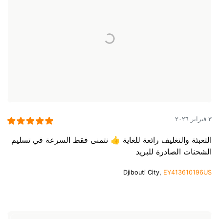
٣ فبراير ٢٠٢٦
التعبئة والتغليف رائعة للغاية 👍 نتمنى فقط السرعة في تسليم
الشحنات الصادرة للبريد
Djibouti City,
EY413610196US