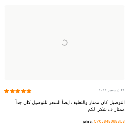
٢١ ديسمبر ٢٠٢٢
التوصيل كان ممتاز والتغليف ايضاً السعر للتوصيل كان جداً
ممتاز ف شكرا لكم
jahra,
CY058486688US