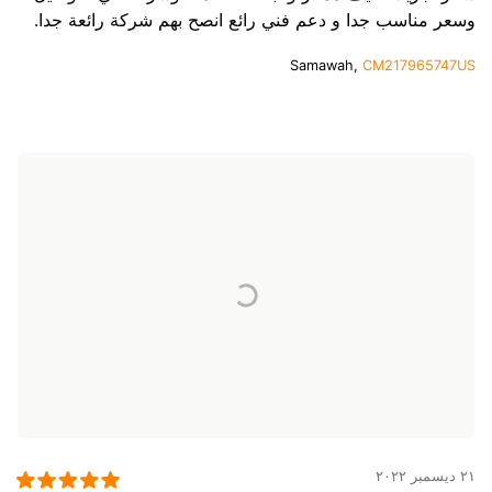
وسعر مناسب جدا و دعم فني رائع انصح بهم شركة رائعة جدا.
Samawah,
CM217965747US
٢١ ديسمبر ٢٠٢٢