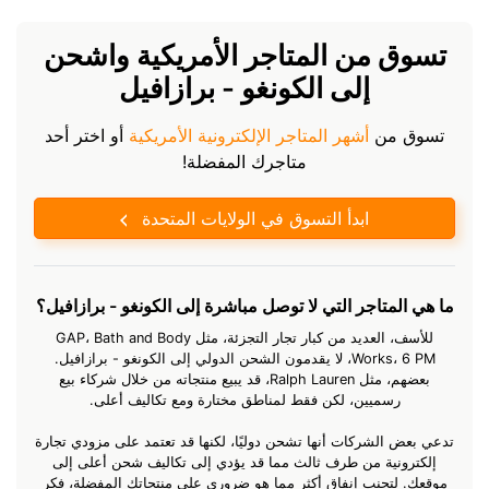
تسوق من المتاجر الأمريكية واشحن
إلى الكونغو - برازافيل
تسوق من
أشهر المتاجر الإلكترونية الأمريكية
أو اختر أحد
متاجرك المفضلة!
ابدأ التسوق في الولايات المتحدة
ما هي المتاجر التي لا توصل مباشرة إلى الكونغو - برازافيل؟
للأسف، العديد من كبار تجار التجزئة، مثل GAP، Bath and Body
Works، 6 PM، لا يقدمون الشحن الدولي إلى الكونغو - برازافيل.
بعضهم، مثل Ralph Lauren، قد يبيع منتجاته من خلال شركاء بيع
رسميين، لكن فقط لمناطق مختارة ومع تكاليف أعلى.
تدعي بعض الشركات أنها تشحن دوليًا، لكنها قد تعتمد على مزودي تجارة
إلكترونية من طرف ثالث مما قد يؤدي إلى تكاليف شحن أعلى إلى
موقعك. لتجنب إنفاق أكثر مما هو ضروري على منتجاتك المفضلة، فكر