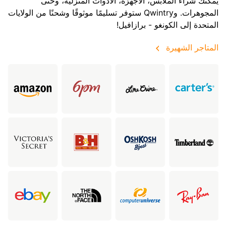
يمكنك شراء الملابس، الأجهزة، الأدوات المنزلية، وحتى
المجوهرات. وQwintry ستوفر تسليمًا موثوقًا وشحنًا من الولايات
المتحدة إلى الكونغو - برازافيل!
المتاجر الشهيرة