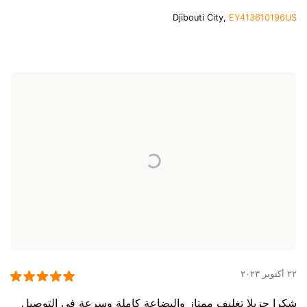
Djibouti City,
EY413610196US
٢٢ أكتوبر ٢٠٢٣
شكرا جزيلا تغليف ممتاز والبضاعة كاملة وسرعة في التوصيل