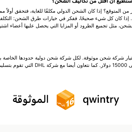
أستطيع أن أقلل من تكاليف الشحن؟
من المتوقع؟ إذا كان الشحن الدولي مكلفًا للغاية، فتحقق أولاً م
ك. إذا كان كل شيء صحيحًا، ففكر في خيارات طرق الشحن: التكلفة 
 الشحن، مثل تجميع الطرود أو المزايا التي يحصل عليها أعضاء اشت
يار شركة شحن موثوقة. لكل شركة شحن دولية حدودها الخاصة بشأ
لقصوى.