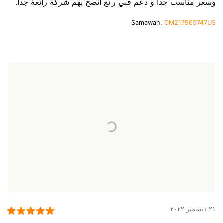
وسعر مناسب جدا و دعم فني رائع انصح بهم شركة رائعة جدا.
Samawah,
CM217965747US
٢١ ديسمبر ٢٠٢٢