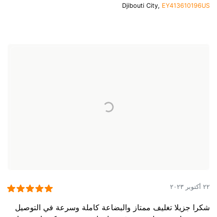
Djibouti City,
EY413610196US
٢٢ أكتوبر ٢٠٢٣
شكرا جزيلا تغليف ممتاز والبضاعة كاملة وسرعة في التوصيل