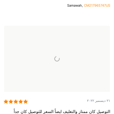
Samawah,
CM217965747US
٢١ ديسمبر ٢٠٢٢
التوصيل كان ممتاز والتغليف ايضاً السعر للتوصيل كان جداً