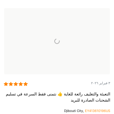
٣ فبراير ٢٠٢٦
التعبئة والتغليف رائعة للغاية 👍 نتمنى فقط السرعة في تسليم
الشحنات الصادرة للبريد
Djibouti City,
EY413610196US