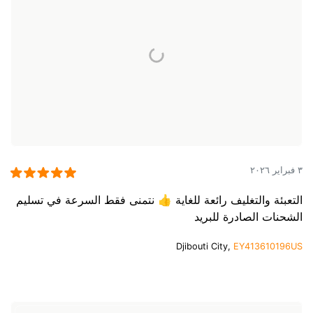
٣ فبراير ٢٠٢٦
التعبئة والتغليف رائعة للغاية 👍 نتمنى فقط السرعة في تسليم
الشحنات الصادرة للبريد
Djibouti City,
EY413610196US