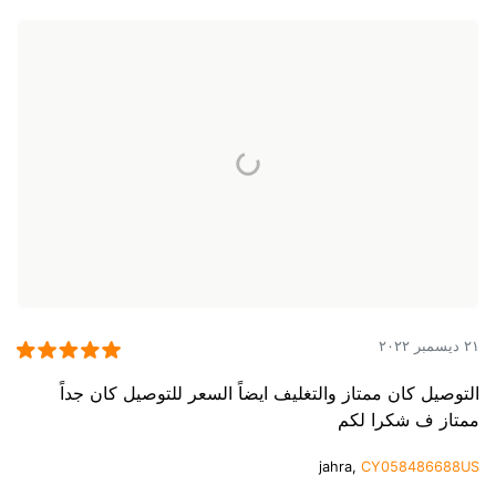
٢١ ديسمبر ٢٠٢٢
التوصيل كان ممتاز والتغليف ايضاً السعر للتوصيل كان جداً
ممتاز ف شكرا لكم
jahra,
CY058486688US