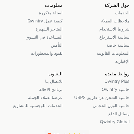
حول الشركة
معلومات
الخدمات
اسئلة متكررة
ملاحظات العملاء
كيفية عمل Qwintry
شروط الاستخدام
المتاجر الشهيرة
سياسة الاسترجاع
المساعدة في التسوق
سياسة خاصة
التأمين
المعلومات القانونية
لقيود والمحظورات
الإخبارية
روابط مفيدة
التعاون
Qwintry Plus
للاتصال بنا
حاسبة Qwintry
برنامج الاحالة
حاسبة الشحن عن طريق USPS
عرضنا لعملاء الجملة
حاسبة الوزن الحجمي
الخدمات اللوجستية للمشاريع
وسائل الدفع
Qwintry.Global