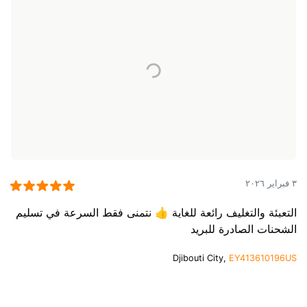
٣ فبراير ٢٠٢٦
التعبئة والتغليف رائعة للغاية 👍 نتمنى فقط السرعة في تسليم
الشحنات الصادرة للبريد
Djibouti City,
EY413610196US