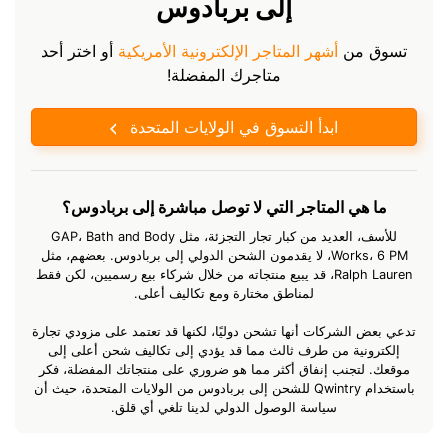
إلى بربادوس
تسوق من
أشهر المتاجر الإلكترونية الأمريكية
أو اختر أحد
متاجرك المفضلة!
ابدأ التسوق في الولايات المتحدة
ما هي المتاجر التي لا توصل مباشرة إلى بربادوس؟
للأسف، العديد من كبار تجار التجزئة، مثل GAP، Bath and Body
Works، 6 PM، لا يقدمون الشحن الدولي إلى بربادوس. بعضهم، مثل
Ralph Lauren، قد يبيع منتجاته من خلال شركاء بيع رسميين، لكن فقط
لمناطق مختارة ومع تكاليف أعلى.
تدعي بعض الشركات أنها تشحن دوليًا، لكنها قد تعتمد على مزودي تجارة
إلكترونية من طرف ثالث مما قد يؤدي إلى تكاليف شحن أعلى إلى
موقعك. لتجنب إنفاق أكثر مما هو ضروري على منتجاتك المفضلة، فكر
باستخدام Qwintry للشحن إلى بربادوس من الولايات المتحدة، حيث أن
سياسة الوصول الدولي لدينا تلغي أي قلق.