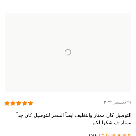
٢١ ديسمبر ٢٠٢٢
التوصيل كان ممتاز والتغليف ايضاً السعر للتوصيل كان جداً
ممتاز ف شكرا لكم
jahra,
CY058486688US