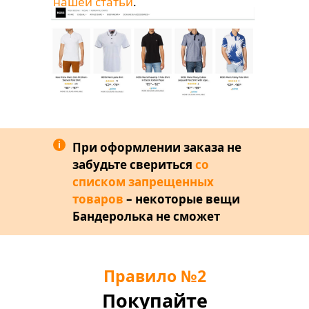
нашей статьи
.
i
При оформлении заказа не
забудьте свериться
со
списком запрещенных
товаров
– некоторые вещи
Бандеролька не сможет
отправить к вам домой.
Правило
№
2
Покупайте