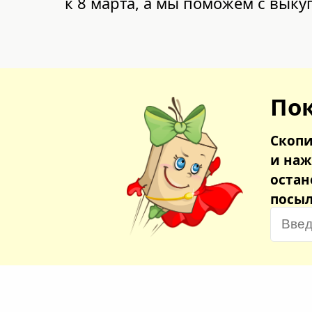
к 8 марта, а мы поможем с выку
Пок
Скопи
и наж
остан
посыл