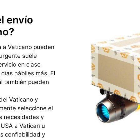
l envío
no?
a a Vaticano pueden
 urgente suele
ervicio en clase
ías hábiles más. El
al también pueden
del Vaticano y
mente seleccione el
us necesidades y
 USA a Vatican u
 confiabilidad y