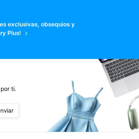
es exclusivas, obsequios y
ry Plus!
por ti.
nviar