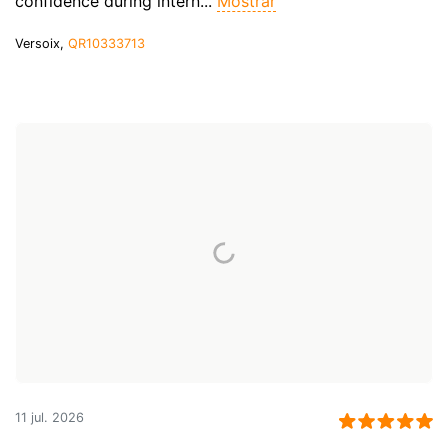
confidence during intern...
Mostrar
Versoix,
QR10333713
11 jul. 2026