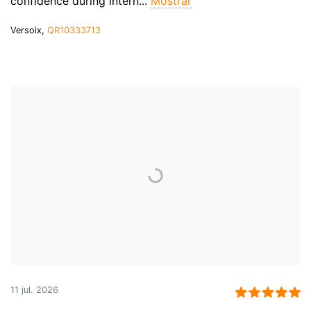
confidence during intern...
Mostrar
Versoix,
QR10333713
11 jul. 2026