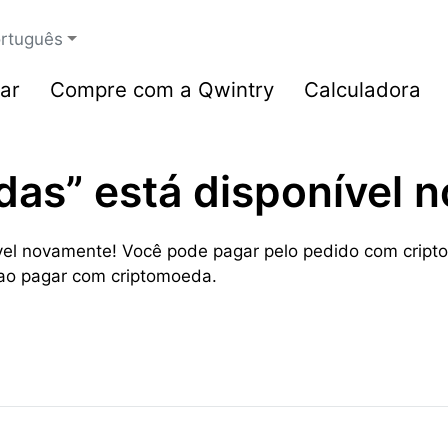
rtuguês
ar
Compre com a Qwintry
Calculadora
das” está disponível 
ível novamente! Você pode pagar pelo pedido com crip
ao pagar com criptomoeda.