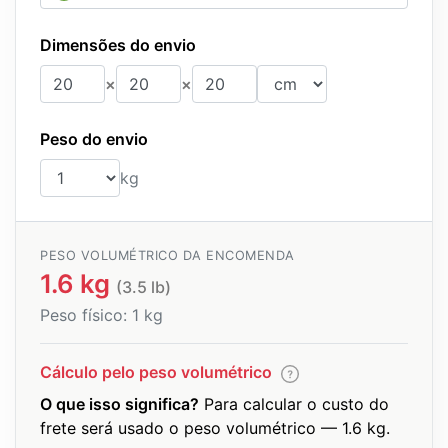
Dimensões do envio
×
×
Comprimento
Largura
Altura
Dimensões do envio
Peso do envio
kg
PESO VOLUMÉTRICO DA ENCOMENDA
1.6 kg
(3.5 lb)
Peso físico:
1 kg
Cálculo pelo peso volumétrico
O que isso significa?
Para calcular o custo do
frete será usado o peso volumétrico — 1.6 kg.