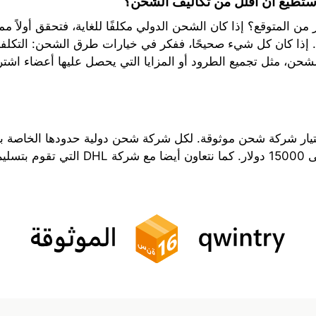
أستطيع أن أقلل من تكاليف الشحن؟
من المتوقع؟ إذا كان الشحن الدولي مكلفًا للغاية، فتحقق أولاً م
ك. إذا كان كل شيء صحيحًا، ففكر في خيارات طرق الشحن: التكلفة 
 الشحن، مثل تجميع الطرود أو المزايا التي يحصل عليها أعضاء اشت
يار شركة شحن موثوقة. لكل شركة شحن دولية حدودها الخاصة بشأ
لقصوى.