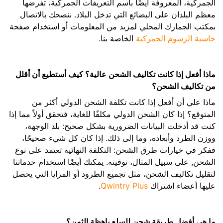
الجمركية، المعروفة أيضًا باسم التعريفات الجمركية، تفرضها
معظم البلدان على البضائع التي تدخل البلاد. ننصحك بالاتصال
بمكتب الجمارك المحلي لمزيد من المعلومات أو استخدام صفحة
حاسبة الرسوم الجمركية
الخاصة بنا.
ماذا أفعل إذا كانت تكاليف الشحن عالية؟ كيف أستطيع أن أقلل
من تكاليف الشحن؟
ماذا علي أن أفعل إذا كانت تكلفة الشحن الدولي أكثر من
المتوقع؟ إذا كان الشحن الدولي مكلفًا للغاية، فتحقق أولاً مما إذا
كنت قد أدخلت البيانات الضرورية بشكل صحيح: بلد الوجهة،
ووزن الطرد وأبعاده، وما إلى ذلك. إذا كان كل شيء صحيحًا،
ففكر في خيارات طرق الشحن: التكلفة النهائية تعتمد على نوع
الشحن, على سبيل المثال، توقيته. يمكنك أيضًا استخدام خدماتنا
لتقليل تكاليف الشحن، مثل تجميع الطرود أو المزايا التي يحصل
عليها أعضاء اشتراك
Qwintry Plus
.
ما هي أفضل طريقة شحن للسلع باهظة الثمن؟