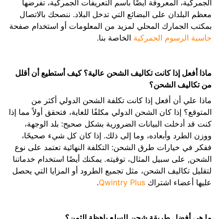
الجمركية، المعروفة أيضًا باسم التعريفات الجمركية، تفرضها
معظم البلدان على البضائع التي تدخل البلاد. ننصحك بالاتصال
بمكتب الجمارك المحلي لمزيد من المعلومات أو استخدام صفحة
حاسبة الرسوم الجمركية
الخاصة بنا.
ماذا أفعل إذا كانت تكاليف الشحن عالية؟ كيف أستطيع أن أقلل
من تكاليف الشحن؟
ماذا علي أن أفعل إذا كانت تكلفة الشحن الدولي أكثر من
المتوقع؟ إذا كان الشحن الدولي مكلفًا للغاية، فتحقق أولاً مما إذا
كنت قد أدخلت البيانات الضرورية بشكل صحيح: بلد الوجهة،
ووزن الطرد وأبعاده، وما إلى ذلك. إذا كان كل شيء صحيحًا،
ففكر في خيارات طرق الشحن: التكلفة النهائية تعتمد على نوع
الشحن, على سبيل المثال، توقيته. يمكنك أيضًا استخدام خدماتنا
لتقليل تكاليف الشحن، مثل تجميع الطرود أو المزايا التي يحصل
عليها أعضاء اشتراك
Qwintry Plus
.
ما هي أفضل طريقة شحن للسلع باهظة الثمن؟