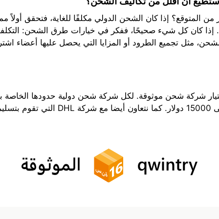
أستطيع أن أقلل من تكاليف الشحن؟
من المتوقع؟ إذا كان الشحن الدولي مكلفًا للغاية، فتحقق أولاً م
ك. إذا كان كل شيء صحيحًا، ففكر في خيارات طرق الشحن: التكلفة 
 الشحن، مثل تجميع الطرود أو المزايا التي يحصل عليها أعضاء اشت
يار شركة شحن موثوقة. لكل شركة شحن دولية حدودها الخاصة بشأ
لقصوى.