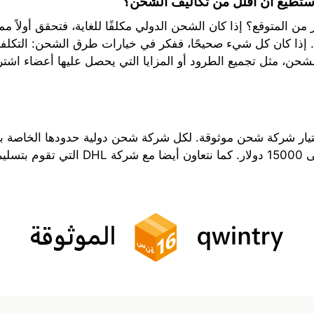
أستطيع أن أقلل من تكاليف الشحن؟
من المتوقع؟ إذا كان الشحن الدولي مكلفًا للغاية، فتحقق أولاً م
ك. إذا كان كل شيء صحيحًا، ففكر في خيارات طرق الشحن: التكلفة 
 الشحن، مثل تجميع الطرود أو المزايا التي يحصل عليها أعضاء اشت
يار شركة شحن موثوقة. لكل شركة شحن دولية حدودها الخاصة بشأ
لقصوى.