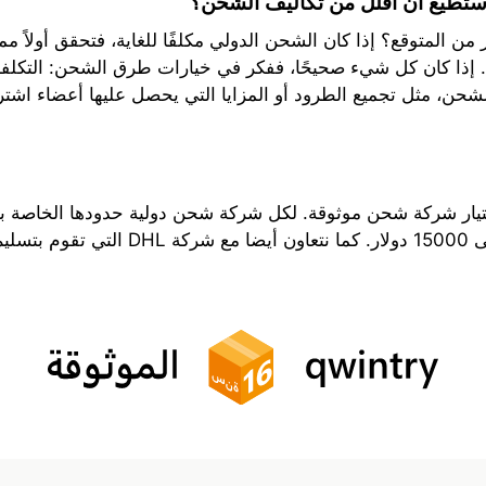
أستطيع أن أقلل من تكاليف الشحن؟
من المتوقع؟ إذا كان الشحن الدولي مكلفًا للغاية، فتحقق أولاً م
ك. إذا كان كل شيء صحيحًا، ففكر في خيارات طرق الشحن: التكلفة 
 الشحن، مثل تجميع الطرود أو المزايا التي يحصل عليها أعضاء اشت
يار شركة شحن موثوقة. لكل شركة شحن دولية حدودها الخاصة بشأ
لقصوى.