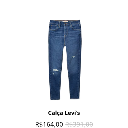
Calça Levi's
R$
164,00
R$
391,00