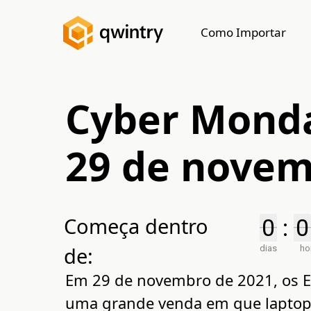
Como Importar
Cyber Mond
29 de nove
Começa dentro
0
0
:
0
0
de:
dias
ho
Em 29 de novembro de 2021, os E
uma grande venda em que laptops,