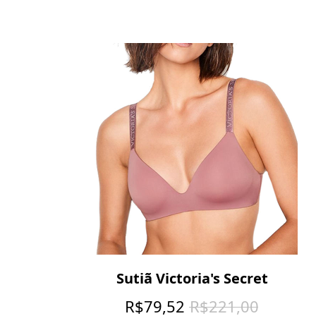
Sutiã Victoria's Secret
R$
79,52
R$
221,00