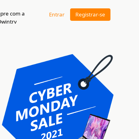
pre com a
Entrar
Registrar-se
wintry