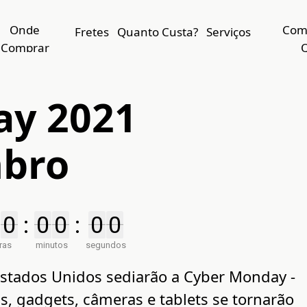
Onde
Com
Fretes
Quanto Custa?
Serviços
Comprar
Q
ay 2021
mbro
0
0
:
0
0
0
0
:
0
0
0
0
ras
minutos
segundos
stados Unidos sediarão a Cyber Monday -
 gadgets, câmeras e tablets se tornarão