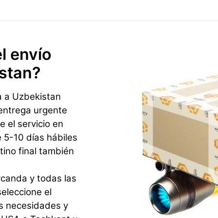
l envío
istan?
a a Uzbekistan
 entrega urgente
e el servicio en
5-10 días hábiles
ino final también
canda y todas las
eleccione el
us necesidades y