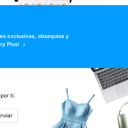
es exclusivas, obsequios y
ry Plus!
por ti.
nviar