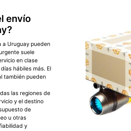
l envío
ay?
 a a Uruguay pueden
 urgente suele
ervicio en clase
ías hábiles más. El
al también pueden
odas las regiones de
icio y el destino
esupuesto de
eo u otras
iabilidad y