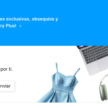
es exclusivas, obsequios y
ry Plus!
por ti.
nviar