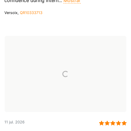
confidence during intern...
Mostrar
Versoix,
QR10333713
11 jul. 2026