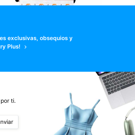
es exclusivas, obsequios y
ry Plus!
por ti.
nviar