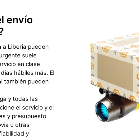
l envío
?
 a Liberia pueden
 urgente suele
ervicio en clase
ías hábiles más. El
al también pueden
ga y todas las
ione el servicio y el
es y presupuesto
via u otras
iabilidad y