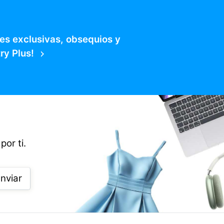
es exclusivas, obsequios y
ry Plus!
por ti.
nviar