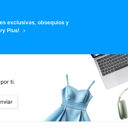
es exclusivas, obsequios y
ry Plus!
por ti.
nviar