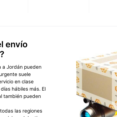
l envío
n?
a a Jordán pueden
 urgente suele
ervicio en clase
ías hábiles más. El
al también pueden
todas las regiones