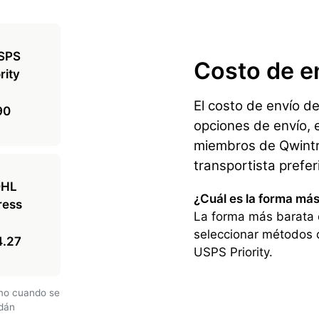
Costo de e
El costo de envío d
90
opciones de envío, e
miembros de Qwintry
transportista prefe
¿Cuál es la forma má
La forma más barata 
seleccionar métodos 
4.27
USPS Priority.
amo cuando se
rdán