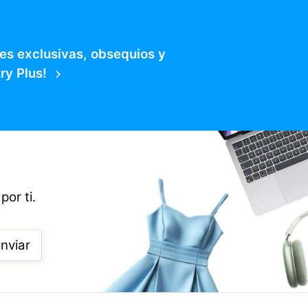
es exclusivas, obsequios y
ry Plus!
por ti.
nviar