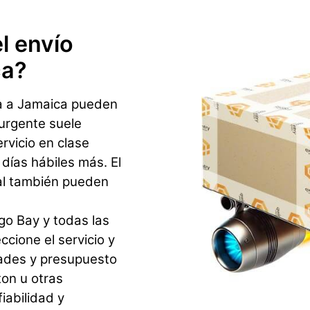
l envío
ca?
a a Jamaica pueden
 urgente suele
ervicio en clase
ías hábiles más. El
al también pueden
go Bay y todas las
cione el servicio y
dades y presupuesto
on u otras
iabilidad y