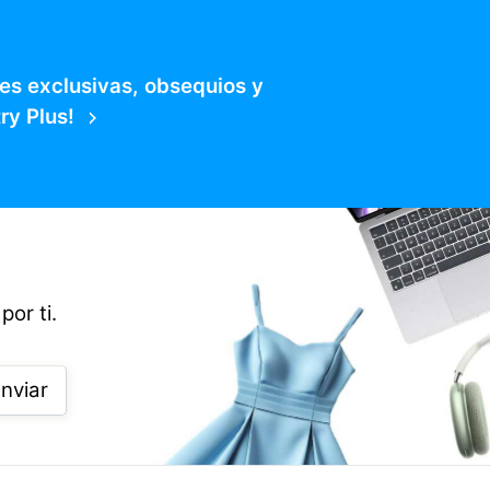
es exclusivas, obsequios y
ry Plus!
por ti.
nviar