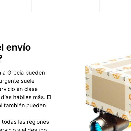
l envío
?
a a Grecia pueden
 urgente suele
ervicio en clase
ías hábiles más. El
al también pueden
 todas las regiones
rvicio y el destino