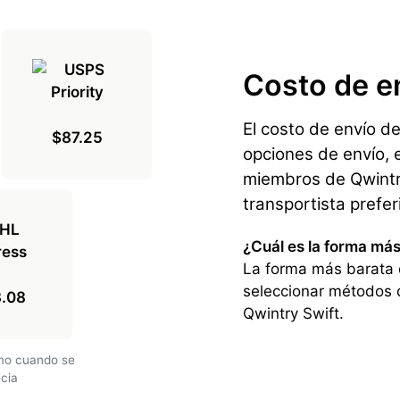
Costo de e
El costo de envío d
$87.25
opciones de envío, e
miembros de Qwintry
transportista prefe
¿Cuál es la forma más
La forma más barata 
seleccionar métodos 
3.08
Qwintry Swift.
amo cuando se
ecia