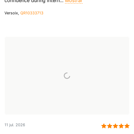
confidence during intern...
Mostrar
Versoix,
QR10333713
11 jul. 2026