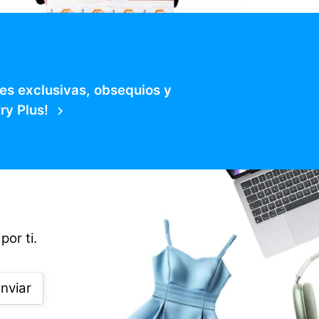
es exclusivas, obsequios y
ry Plus!
por ti.
nviar