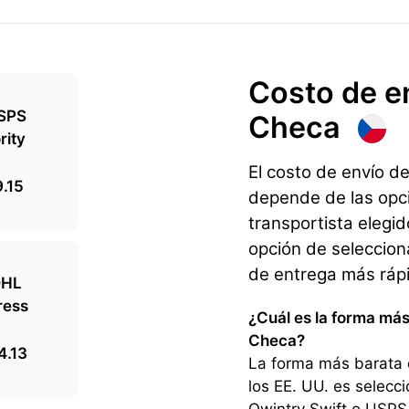
Costo de e
Checa
El costo de envío d
.15
depende de las opci
transportista elegi
opción de selecciona
de entrega más ráp
¿Cuál es la forma más
Checa?
4.13
La forma más barata 
los EE. UU. es selec
Qwintry Swift o USPS P