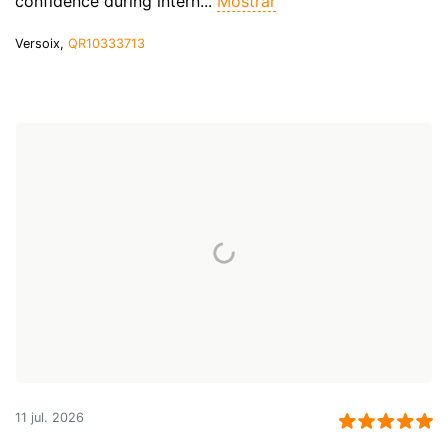
confidence during intern...
Mostrar
Versoix,
QR10333713
11 jul. 2026