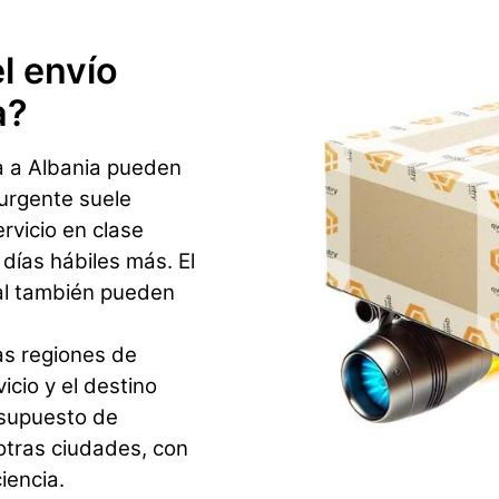
l envío
a?
a a Albania pueden
 urgente suele
ervicio en clase
ías hábiles más. El
al también pueden
as regiones de
icio y el destino
esupuesto de
otras ciudades, con
iencia.