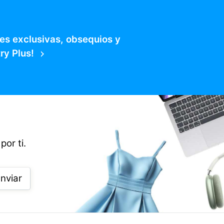
es exclusivas, obsequios y
ry Plus!
por ti.
nviar