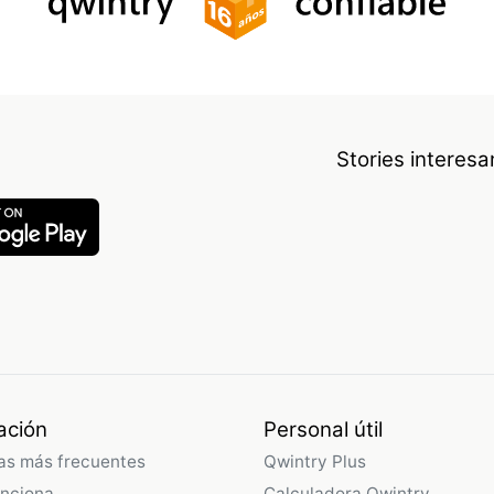
Stories interes
ación
Personal útil
as más frecuentes
Qwintry Plus
nciona
Calculadora Qwintry