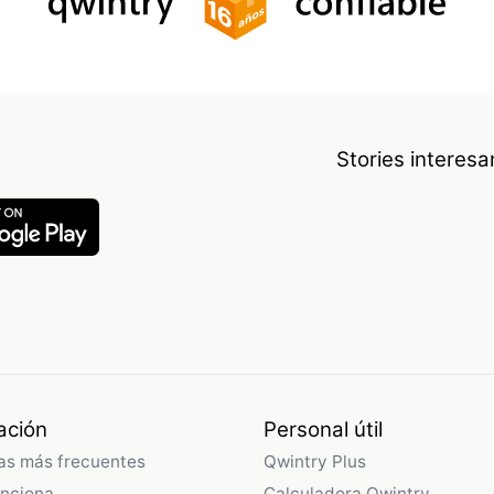
Stories interes
ación
Personal útil
as más frecuentes
Qwintry Plus
nciona
Calculadora Qwintry