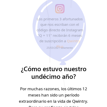
Los primeros 3 afortunados
que nos escriban con el
código directo de Instagram
"Q + 11" recibirán 6 meses
de suscripción a
Qwintry
Plus
25/03/2021 solamente
¿Cómo estuvo nuestro
undécimo año?
Por muchas razones, los últimos 12
meses han sido un período
extraordinario en la vida de Qwintry.