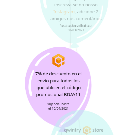
inscreva-se no nosso
Instagram
, adicione 2
amigos nos comentários
e curta a foto.
Resultados del sorteo:
30/03/2021
7% de descuento en el
envío para todos los
que utilicen el código
promocional BDAY11
Vigencia: hasta
el 10/04/2021