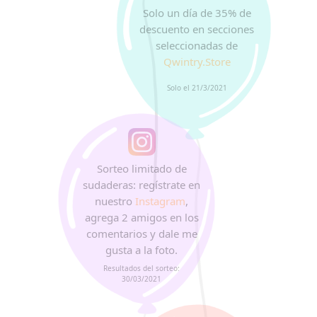
Solo un día de 35% de
descuento en secciones
seleccionadas de
Qwintry.Store
Solo el 21/3/2021
Sorteo limitado de
sudaderas: regístrate en
nuestro
Instagram
,
agrega 2 amigos en los
comentarios y dale me
gusta a la foto.
Resultados del sorteo:
30/03/2021