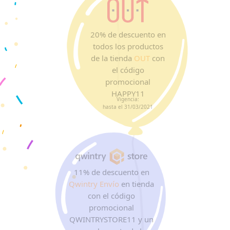
20% de descuento en
todos los productos
de la tienda
OUT
con
el código
promocional
HAPPY11
Vigencia:
hasta el 31/03/2021
11% de descuento en
Qwintry Envío
en tienda
con el código
promocional
QWINTRYSTORE11 y un