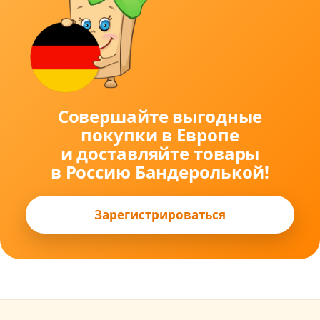
Совершайте выгодные
покупки в Европе
и доставляйте товары
в Россию Бандеролькой!
Зарегистрироваться